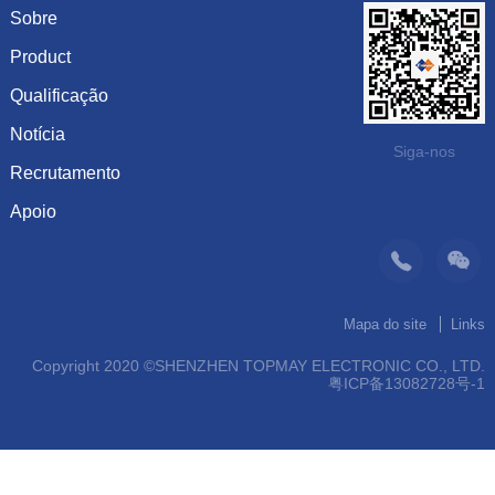
Sobre
Product
Introdução
História
Qualificação
capacitância
Cultura
resistência
Notícia
Certificado de honra
Siga-nos
Sistema
Diodo
Recrutamento
Mostrar informação
Visão
Inductor
Dinâmica da empresa
Apoio
Últimos empregos
Organização
Produtos recomendados
suporte
Operação
Contato
Mapa do site
Links
Copyright 2020 ©SHENZHEN TOPMAY ELECTRONIC CO., LTD.
粤ICP备13082728号-1