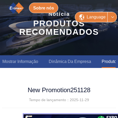
Sobre nós
Notícia
Language
PRODUTOS
RECOMENDADOS
Mostrar Informação
Dinâmica Da Empresa
Produto
New Promotion251128
Tempo de lançamento：2025-11-29