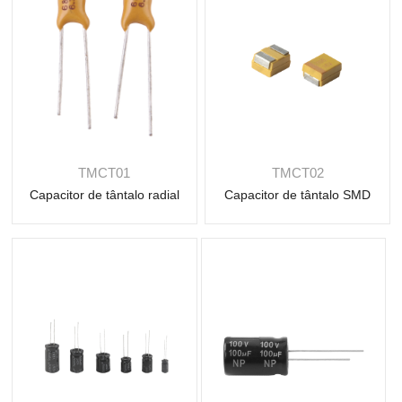
Consulte
Consulte
Mais
Mais
informação
informação
TMCT01
TMCT02
Capacitor de tântalo radial
Capacitor de tântalo SMD
Consulte
Consulte