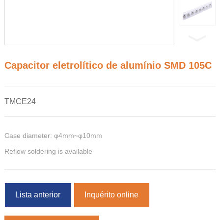
Capacitor eletrolítico de alumínio SMD 105C
TMCE24
Case diameter: φ4mm~φ10mm
Reflow soldering is available
Lista anterior
Inquérito online