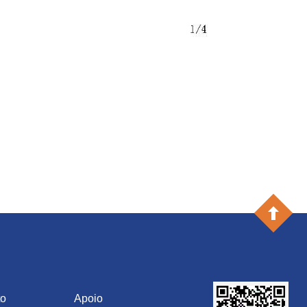
to
Apoio