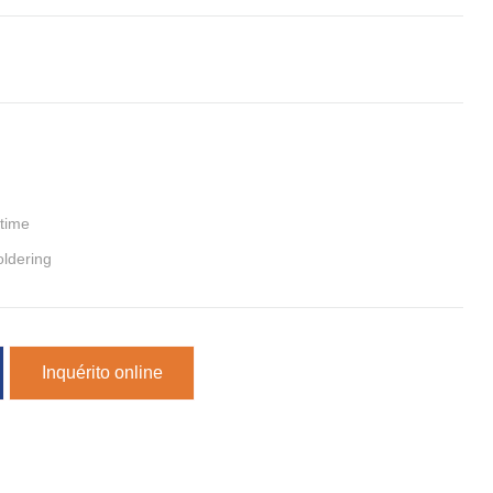
 time
oldering
Inquérito online