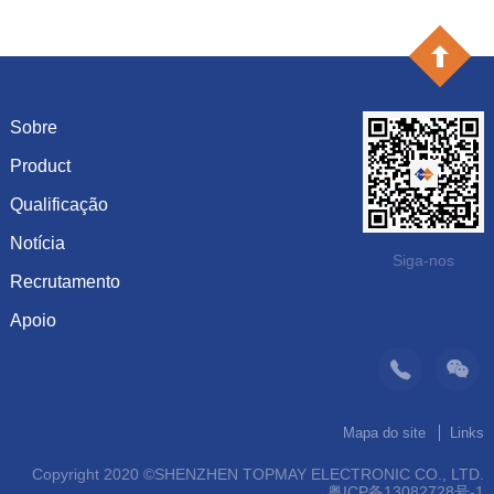
Sobre
Product
Introdução
História
Qualificação
capacitância
Cultura
resistência
Notícia
Certificado de honra
Siga-nos
Sistema
Diodo
Recrutamento
Mostrar informação
Visão
Inductor
Dinâmica da empresa
Apoio
Últimos empregos
Organização
Produtos recomendados
suporte
Operação
Contato
Mapa do site
Links
Copyright 2020 ©SHENZHEN TOPMAY ELECTRONIC CO., LTD.
粤ICP备13082728号-1