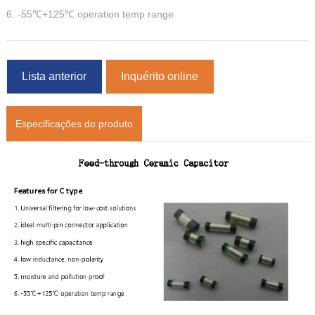
6. -55℃+125℃ operation temp range
Lista anterior
Inquérito online
Especificações do produto