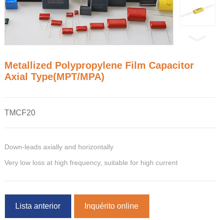
Metallized Polypropylene Film Capacitor
Axial Type(MPT/MPA)
TMCF20
Down-leads axially and horizontally
Very low loss at high frequency, suitable for high current
Lista anterior
Inquérito online