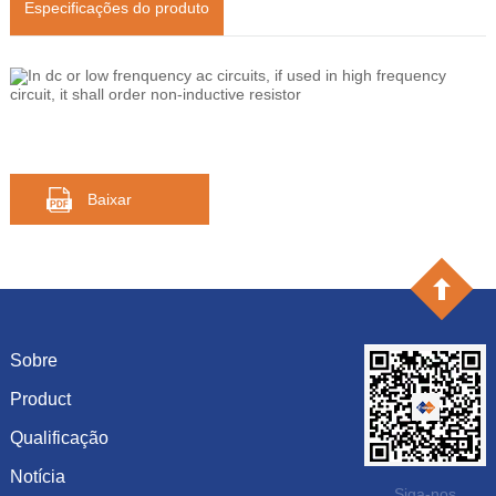
Especificações do produto
In dc or low frenquency ac circuits, if used in high frequency
circuit, it shall order non-inductive resistor
Baixar
Sobre
Product
Introdução
História
Qualificação
capacitância
Cultura
resistência
Notícia
Certificado de honra
Siga-nos