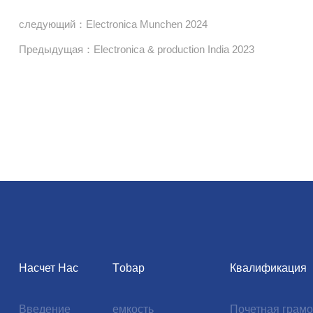
следующий：Electronica Munchen 2024
Предыдущая：Electronica & production India 2023
Насчет Нас
Тobap
Квалификация
Введение
емкость
Почетная грамо