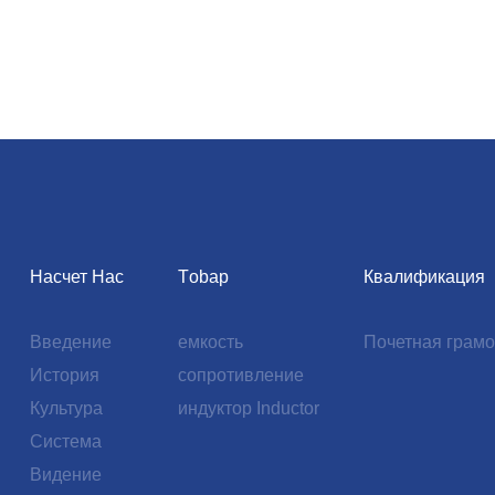
Насчет Нас
Тobap
Квалификация
Введение
емкость
Почетная грамо
История
сопротивление
Культура
индуктор Inductor
Система
Видение