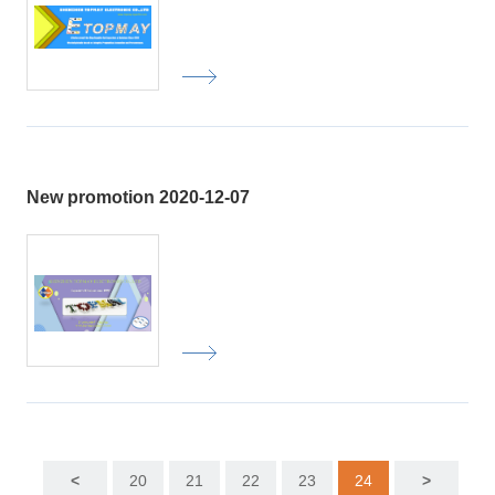
New promotion 2020-12-07
<
20
21
22
23
24
>