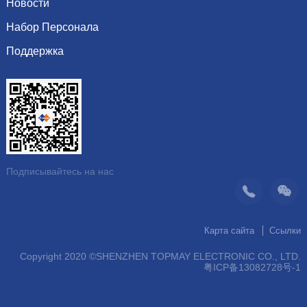
сопротивление
Новости
Почетная грамота
Система
индуктор Inductor
Набор Персонала
Показать информацию
Видение
Динамика компании
Поддержка
Последние вакансии
организация
Рекомендуемые продукты
Скачать каталог
операция
контакт
Подписывайтесь на нас
Карта сайта
Ссылки
Copyright 2020 ©SHENZHEN TOPMAY ELECTRONIC CO., LTD.
粤ICP备13082728号-1