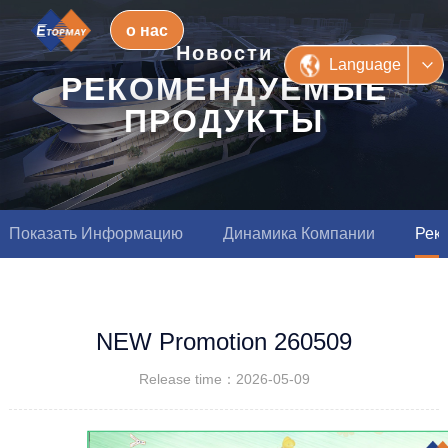
о нас
Новости
Language
РЕКОМЕНДУЕМЫЕ
ПРОДУКТЫ
Показать Информацию
Динамика Компании
Рек
NEW Promotion 260509
Release time：2026-05-09