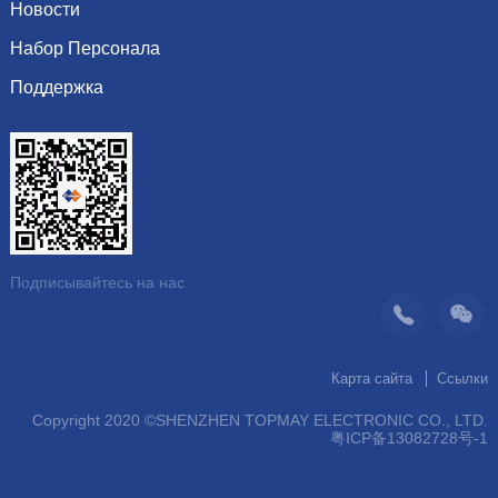
Культура
сопротивление
Новости
Почетная грамота
Система
индуктор Inductor
Набор Персонала
Показать информацию
Видение
Динамика компании
Поддержка
Последние вакансии
организация
Рекомендуемые продукты
Скачать каталог
операция
контакт
Подписывайтесь на нас
Карта сайта
Ссылки
Copyright 2020 ©SHENZHEN TOPMAY ELECTRONIC CO., LTD.
粤ICP备13082728号-1