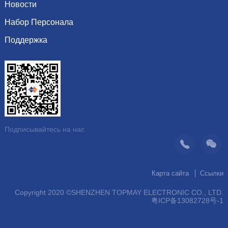
Культура
сопротивление
Новости
Почетная грамота
Система
индуктор Inductor
Набор Персонала
Показать информацию
Видение
Динамика компании
Поддержка
Последние вакансии
организация
Рекомендуемые продукты
Скачать каталог
операция
контакт
Подписывайтесь на нас
Карта сайта
Ссылки
Copyright 2020 ©SHENZHEN TOPMAY ELECTRONIC CO., LTD.
粤ICP备13082728号-1