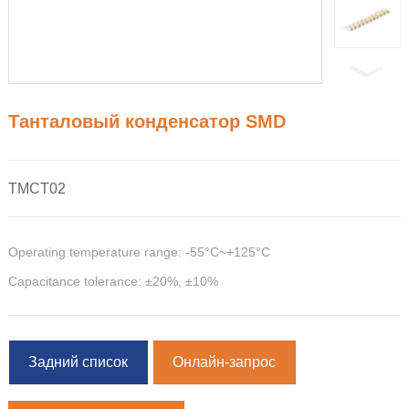
Танталовый конденсатор SMD
TMCT02
Operating temperature range: -55°C~+125°C
Capacitance tolerance: ±20%, ±10%
Задний список
Онлайн-запрос