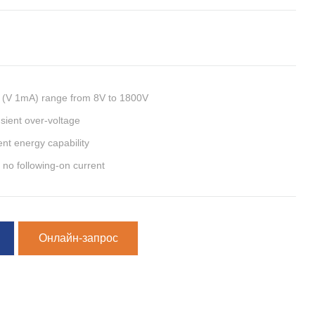
e (V 1mA) range from 8V to 1800V
sient over-voltage
nt energy capability
 no following-on current
Онлайн-запрос