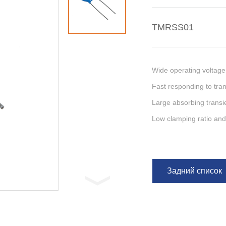
TMRSS01
Wide operating voltag
Fast responding to tran
Large absorbing transie
Low clamping ratio and
Задний список