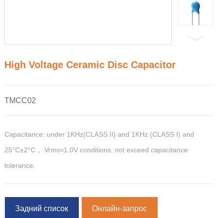
High Voltage Ceramic Disc Capacitor
TMCC02
Capacitance: under 1KHz(CLASS II) and 1KHz (CLASS I) and
25°C±2°C， Vrms=1.0V conditions, not exceed capacitance
tolerance.
Задний список
Онлайн-запрос