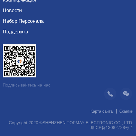
емкость
Культура
сопротивление
Новости
Почетная грамота
Система
индуктор Inductor
Набор Персонала
Показать информацию
Видение
Динамика компании
Поддержка
Последние вакансии
организация
Рекомендуемые продукты
Скачать каталог
операция
контакт
Подписывайтесь на нас
Карта сайта
Ссылки
Copyright 2020 ©SHENZHEN TOPMAY ELECTRONIC CO., LTD.
粤ICP备13082728号-1