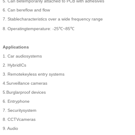
5. Can betemporarily attached to PCB with adhesives
6. Can bereflow and flow
7. Stablecharacteristics over a wide frequency range
8. Operatingtemperature: -25℃~85℃
Applications
1. Car audiosystems
2. HybridICs
3. Remotekeyless entry systems
4.Surveillance cameras
5.Burglarproof devices
6. Entryphone
7. Securitysystem
8. CCTVcameras
9. Audio