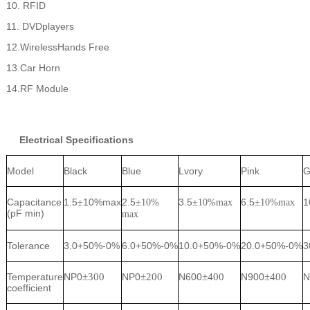
10. RFID
11. DVDplayers
12.WirelessHands Free
13.Car Horn
14.RF Module
Electrical Specifications
Model
Black
Blue
Lvory
Pink
G
Capacitance
1.5
10%max
2.5
3.5
6.5
1
±
±
10%
±
10%max
±
10%max
(pF min)
max
Tolerance
3.0+50%-0%
6.0+50%-0%
10.0+50%-0%
20.0+50%-0%
3
Temperature
NP0
±
300
NP0
±
200
N600
±
400
N900
±
400
N
coefficient