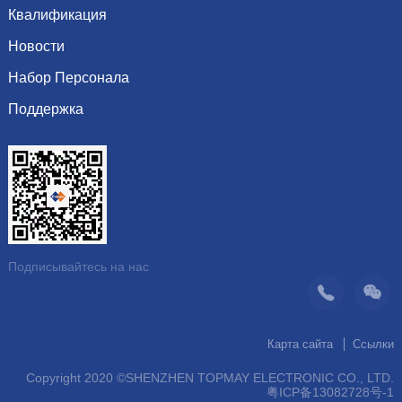
История
Квалификация
емкость
Культура
сопротивление
Новости
Почетная грамота
Система
индуктор Inductor
Набор Персонала
Показать информацию
Видение
Динамика компании
Поддержка
Последние вакансии
организация
Рекомендуемые продукты
Скачать каталог
операция
контакт
Подписывайтесь на нас
Карта сайта
Ссылки
Copyright 2020 ©SHENZHEN TOPMAY ELECTRONIC CO., LTD.
粤ICP备13082728号-1