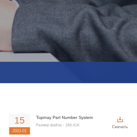
Topmay Part Number System
15
Размер файла：266.41K
Скачать
2021-01