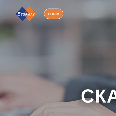
о нас
СК