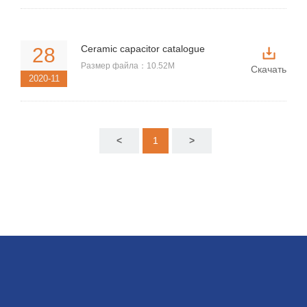
Ceramic capacitor catalogue
28
Размер файла：10.52M
Скачать
2020-11
<
1
>